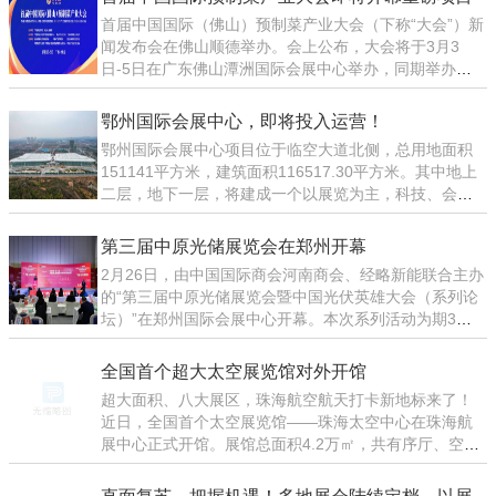
成效，提出有关意见建议，并赴宁波港北仑穿山码头、
首届中国国际（佛山）预制菜产业大会（下称“大会”）新
将签约
久丰热电公司
闻发布会在佛山顺德举办。会上公布，大会将于3月3
日-5日在广东佛山潭洲国际会展中心举办，同期举办第
十二届广东现代农业博览会。目前，大会已吸引全球超
800家预制菜产业链企业参与，近千家知名预制菜采购商
鄂州国际会展中心，即将投入运营！
“看展选菜”，共有展区4万平方米。近年来，广东
鄂州国际会展中心项目位于临空大道北侧，总用地面积
151141平方米，建筑面积116517.30平方米。其中地上
二层，地下一层，将建成一个以展览为主，科技、会议
并行的综合性展览中心。“工程预计4月底完工交付，目
前正在做收尾工作和机电调试。”白色蝴蝶的设计灵感来
第三届中原光储展览会在郑州开幕
自鄂州特色雕花剪纸，不仅塑造出舒展的视觉效果，更
2月26日，由中国国际商会河南商会、经略新能联合主办
喻意
的“第三届中原光储展览会暨中国光伏英雄大会（系列论
坛）”在郑州国际会展中心开幕。本次系列活动为期3
天，150余家光伏产业链厂商参展。2022年全年，河南
分布式光伏新增装机容量7.77GW（吉瓦），位居第一
全国首个超大太空展览馆对外开馆
位，领跑全国。中国国际商会河南商会执行副会长罗兰
超大面积、八大展区，珠海航空航天打卡新地标来了！
在现场致
近日，全国首个太空展览馆——珠海太空中心在珠海航
展中心正式开馆。展馆总面积4.2万㎡，共有序厅、空间
站核心区、航天展区、航空展区、国防展区、无人装备
展区、元宇宙展区、专题展区八大展区。其中，空间站