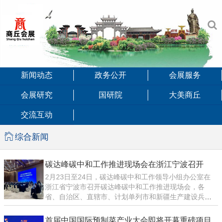
新闻动态
政务公开
会展服务
会展研究
国研院
大美商丘
交流互动
综合新闻
碳达峰碳中和工作推进现场会在浙江宁波召开
2月23日至24日，碳达峰碳中和工作领导小组办公室在
浙江省宁波市召开碳达峰碳中和工作推进现场会，各
省、自治区、直辖市、计划单列市和新疆生产建设兵团
发展改革委（碳达峰碳中和工作领导小组办公室）负责
同志参会。与会同志介绍了本地区“双碳”工作进展及经验
首届中国国际预制菜产业大会即将开幕重磅项目