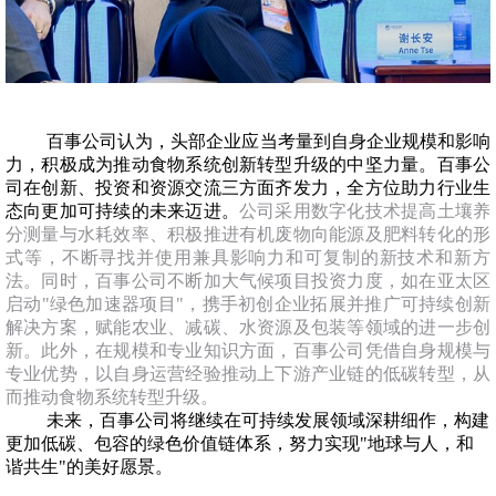
百事公司认为，头部企业应当考量到自身企业规模和影响
力，积极成为推动食物系统创新转型升级的中坚力量。百事公
司在创新、投资和资源交流三方面齐发力，全方位助力行业生
态向更加可持续的未来迈进。
公司采用数字化技术提高土壤养
分测量与水耗效率、积极推进有机废物向能源及肥料转化的形
式等，不断寻找并使用兼具影响力和可复制的新技术和新方
法。同时，百事公司不断加大气候项目投资力度，如在亚太区
启动
"绿色加速器项目"，携手初创企业拓展并推广可持续创新
解决方案，赋能农业、减碳、水资源及包装等领域的进一步创
新。此外，在规模和专业知识方面，百事公司凭借自身规模与
专业优势，以自身运营经验推动上下游产业链的低碳转型，从
而推动食物系统转型升级。
未来，百事公司将继续在可持续发展领域深耕细作，构建
更加低碳、包容的绿色价值链体系，努力实现"地球与人，和
谐共生"的美好愿景。